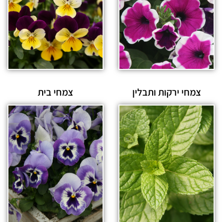
צמחי ירקות ותבלין
צמחי בית