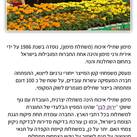
מימון שתילי איכות (משתלת מימון), נוסדה בשנת 1986 על ידי
אירית ורני מימון והינה אחת החברות המובילות בישראל
בתחום השתלנות והנוי.
מעסק משפחתי קטן המייצר ייחורי גרניום לייצוא, התפתחה
חברה המעסיקה עשרות עובדים, על שטח של כ 100 דונם
ומתמחה בייצור שתילים מוגמרים לשוק המקומי.
מימון שתילי איכות הינה משתלה יצרנית, העובדת עם גוף
שיווקי ״
ירוק לבן
״ שהינו המפיץ הבלעדי של התוצרת
למשתלות בכל רחבי הארץ. החברה עומדת תחת פיקוח הגנת
הצומח בישראל, וכמו כן עורכת בדיקות סדירות לבדיקת ניקיון
צמחי האם. יתר על כן, במשתלות קיימת הקפדה על תנאי
סניטציה על מנת לשמור על ניקיון הצמחים ממחלות.