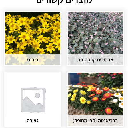
ארכובית קרקפתית
בידנס
ברכיאנטה (חפן מחופה)
גאורה