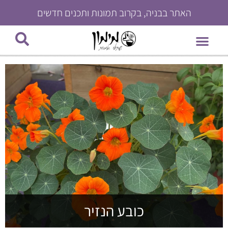
האתר בבניה, בקרוב תמונות ותכנים חדשים
צמחי בית
צרו קשר
עמוד הבית
צמחי תבלין וירקות
צמחים רב שנתיים
היכן ניתן לרכוש?
צמחים עונתיים
כובע הנזיר