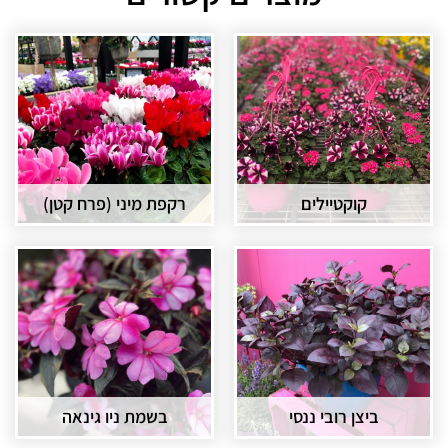
קוקטיילים
רקפת מיני (פרח קטן)
ביצן רובי ננסי
בשמת ניו גינאה