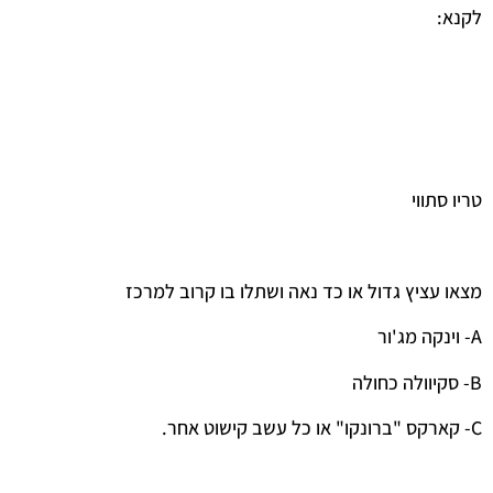
לקנא:
טריו סתווי
מצאו עציץ גדול או כד נאה ושתלו בו קרוב למרכז
A- וינקה מג'ור
B- סקיוולה כחולה
C- קארקס "ברונקו" או כל עשב קישוט אחר.