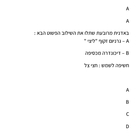
A
A
באדנית מרובעת שתלו את השילוב הפשוט הבא :
A – גרניום זקוף "ליצי "
B – דיכונדרה מכסיפה
חשיפה לשמש : חצי צל
A
B
C
D