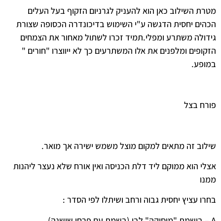
מטרת השילוב כאן הוא להעניק לגרניום הזקוף בעל העלים
הכהים יחסית הדגשה ע"י השימוש בדיכונדרה הכסופה שצורת
גידולה משתרע ומפלי.תמיד זכרו לשתול מאחור את הצמחים
הזקופים ומלפנים את אלו המשתרעים כך לא ייווצרו "חורים "
במופע.
פורח בצל
שילוב זה מתאים למקום מוצל משמש ישירה אך מואר.
אצלי הוא ממוקם ליד דלת הכניסה ואין אורח שלא נעצר ליהנות
ממנו
בחרו עציץ יחסית גבוה ורחב ושיתלו לפי הסדר :
A – בושמת "מוסיקה" לבן (בשמת עם פרחי שושנה)