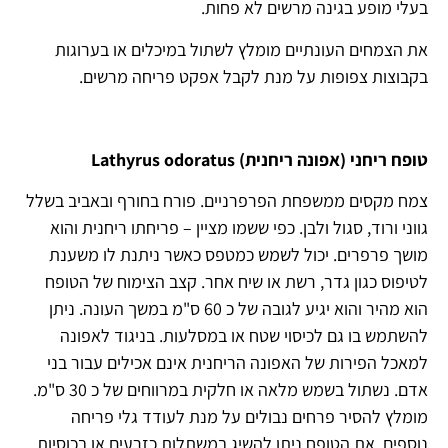
בעלי מופע בגינה מרשים לא פחות.
את הצמחים העונתיים מומלץ לשתול במיכלים או בערוגות
בקבוצות צפופות על מנת לקבל אפקט פריחה מרשים.
טופח ריחני (אפונה ריחנית) Lathyrus odoratus
צמח מקסים ממשפחת הפרפרניים. פורח בחורף ובאביב בשלל
גווני ורוד, סגול ולבן. כפי ששמו מציין – פריחתו ריחנית והוא
מושך פרפרים. יכול לשמש כמטפס כאשר ניתנת לו משענת
לטיפוס כגון גדר, רשת או שיח אחר. קצב הצימוח של הטופח
הוא מהיר והוא יגיע לגובה של כ 60 ס"מ במשך העונה. ניתן
להשתמש בו גם לכיסוי שטח או במסלעות. בניגוד לאפונה
למאכל הפירות של האפונה הריחנית אינם אכילים עבור בני
אדם. נשתול בשמש מלאה או חלקית במרווחים של כ 30 ס"מ.
מומלץ להסיר פרחים נבולים על מנת לעודד גלי פריחה
נוספים. את הטופח ניתן להשיג במשתלות כזרעים או בכוסיות