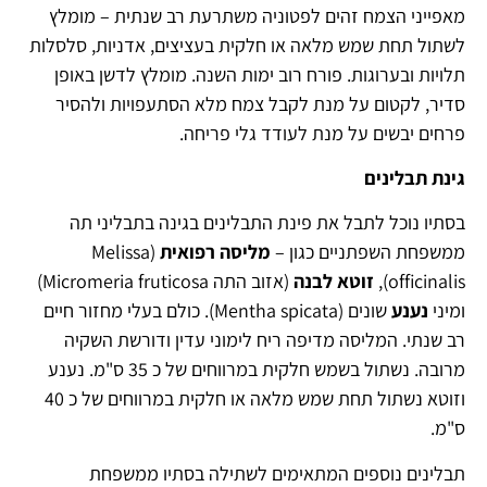
מאפייני הצמח זהים לפטוניה משתרעת רב שנתית – מומלץ
לשתול תחת שמש מלאה או חלקית בעציצים, אדניות, סלסלות
תלויות ובערוגות. פורח רוב ימות השנה. מומלץ לדשן באופן
סדיר, לקטום על מנת לקבל צמח מלא הסתעפויות ולהסיר
פרחים יבשים על מנת לעודד גלי פריחה.
גינת תבלינים
בסתיו נוכל לתבל את פינת התבלינים בגינה בתבליני תה
ממשפחת השפתניים כגון –
מליסה רפואית
(Melissa
officinalis),
זוטא לבנה
(אזוב התה Micromeria fruticosa)
ומיני
נענע
שונים (Mentha spicata). כולם בעלי מחזור חיים
רב שנתי. המליסה מדיפה ריח לימוני עדין ודורשת השקיה
מרובה. נשתול בשמש חלקית במרווחים של כ 35 ס"מ. נענע
וזוטא נשתול תחת שמש מלאה או חלקית במרווחים של כ 40
ס"מ.
תבלינים נוספים המתאימים לשתילה בסתיו ממשפחת