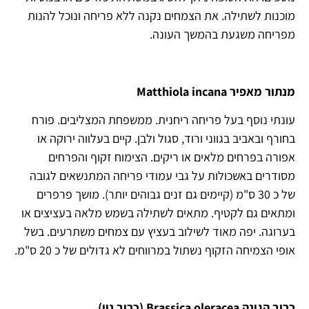
מוכנות לשתילה. את הצמחים נקנה ללא פריחה ונוכל להנות
מפריחה משגעת בהמשך העונה.
מנתור מאפיר Matthiola incana
עונתי נוסף בעל פריחה ריחנית. ממשפחת המצליבים. פורח
בחורף ובאביב בגווני ורוד, סגול ולבן. קיים בעלווה ירוקה או
אפורה בפרחים מלאים או ריקים. הצימוח זקוף והפרחים
מסודרים באשכולות על גבי עמודי פריחה המתנשאים לגובה
של כ 30 ס"מ (קיימים גם זנים גבוהים יותר). מושך פרפרים
ומתאים גם לקטיף. מתאים לשתילה בשמש מלאה בעציצים או
בערוגה. יפה מאוד לשילוב בעציץ עם צמחים משתרעים. בשל
אופי הצמיחה הזקוף נשתול במרווחים לא גדולים של כ 20 ס"מ.
כרוב הגינה Brassica oleracea (כרוב נוי)