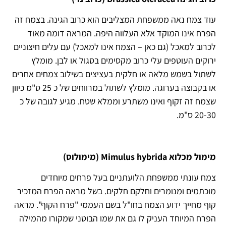
עוד צמח נאה ממשפחת המצליבים הוא כרוב הגינה. בצמח זה
הפרח אינו המוקד אלא העלווה היפה. המראה דומה מאוד
לכרוב למאכל (גם כאן – הצמח אינו למאכל) עם עלים חיצוניים
ירוקים העוטפים עלי כרוב מקסימים בסגול או לבן. מומלץ
לשתול בשמש מלאה או חלקית בעציצים בשילוב צמחים אחרים
או בקבוצה בערוגה. מומלץ לשתול במרווחים של כ 25 ס"מ כיוון
שצמח זה זקוף ואינו משתרע וממלא שטח. מגיע לגובה של כ
20-30 ס"מ.
מימול מכלוא Mimulus hybrida (מימולוס)
צמח עונתי ממשפחת הלועתניים בעל פרחים מיוחדים
מוכתמים ומנומרים וחלקם חלקים. בשל מראה הפרח המזכיר
קוף מחייך ידוע הצמח בחו"ל בשם העממי "פרח הקוף". מראה
הפרח המיוחד העניק לו גם את שמו הבוטני שמקורו מהמילה