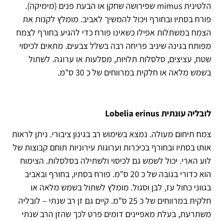
הלטינית mimus שפירושה שחקן או הבעת פנים (מימיקה).
פורח בסתיו ובחורף ויכול להמשיך לאביב. מומלץ לקנות את
הצמח במשתלות אפילו כשאינו פורח כדי להגיע בחורף לצמח
מפותח בגינה שיניב פריחה רבה בשלל צבעים. מתאים לכיסוי
שטח, עציצים, סלסלות תלויות, מסלעות או ערוגה. לשתול
בשמש מלאה או חלקית במרווחים של כ 30 ס"מ.
לובליה עונתית Lobelia erinus
צמח תיחום מעולה. נמצא בשימוש רב בגינון ציבורי. ניתן לראות
אותו בסתיו ובחורף בכיכרות וערוגות עירוניות תוחם קבוצות של
לוע הארי. יכול לשמש גם לכיסוי ולשתילה בסלסלות. הצימוח
הוא כדורי בגובה של כ 20 ס"מ. פורח בסתיו, בחורף ובאביב
בגווני כחול עז, לבן וסגול. מומלץ לשתול בשמש מלאה או
חלקית במרווחים של כ 25 ס"מ. קיים גם זן רב שנתי – לובליה
משתרעת, בעלת מאפיינים דומים פרט לכך שהזן הרב שנתי