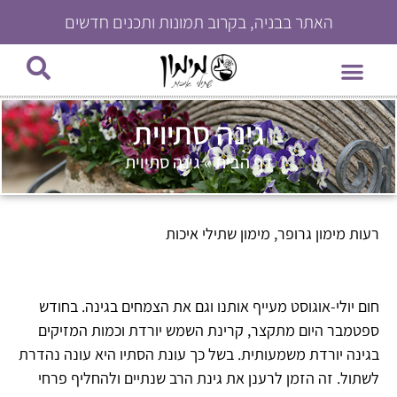
האתר בבניה, בקרוב תמונות ותכנים חדשים
צמחי בית
צרו קשר
עמוד הבית
צמחי תבלין וירקות
צמחים רב שנתיים
היכן ניתן לרכוש?
צמחים עונתיים
גינה סתיוית
דף הבית
»
גינה סתיוית
רעות מימון גרופר, מימון שתילי איכות
חום יולי-אוגוסט מעייף אותנו וגם את הצמחים בגינה. בחודש
ספטמבר היום מתקצר, קרינת השמש יורדת וכמות המזיקים
בגינה יורדת משמעותית. בשל כך עונת הסתיו היא עונה נהדרת
לשתול. זה הזמן לרענן את גינת הרב שנתיים ולהחליף פרחי