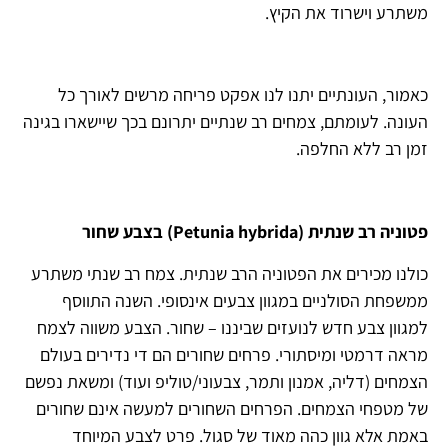
משתרע וישרוד את הקיץ.
כאמור, העונתיים יתנו לנו אפקט פריחה מרשים לאורך כל
העונה. לעומתם, צמחים רב שנתיים יתרונם בכך שיישארו בגינה
זמן רב ללא החלפה.
פטוניה רב שנתית (Petunia hybrida) בצבע שחור
כולנו מכירים את הפטוניה הרב שנתית. צמח רב שנתי משתרע
ממשפחת הסולניים במגוון צבעים אינסופי. השנה התווסף
למגוון צבע חדש לנועזים שביננו – שחור. הצבע משווה לצמח
מראה דרמטי ומיסתורי. פרחים שחורים הם די נדירים בעולם
הצמחים (דליה, אמנון ותמר, צבעוני/טוליפ ועוד) ומשאת נפשם
של מטפחי הצמחים. הפרחים השחורים למעשה אינם שחורים
באמת אלא גוון כהה מאוד של סגול. פרט לצבע המיוחד